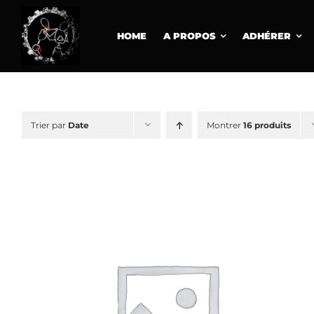
Passer
au
HOME
A PROPOS
ADHÉRER
contenu
Trier par
Date
Montrer
16 produits