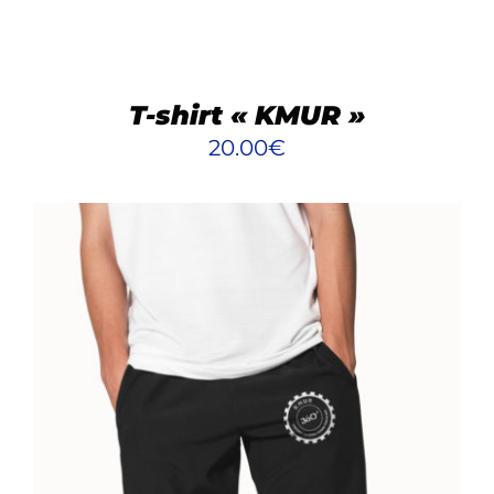
OPTIONS
PEUVENT
ÊTRE
CHOISIES
T-shirt « KMUR »
SUR
20.00
€
LA
PAGE
DU
PRODUIT
AJOUTER AU PANIER
/
DÉTAILS