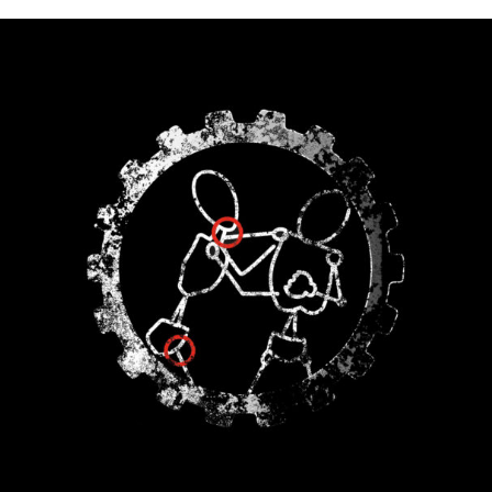
PEUVENT
ÊTRE
CHOISIES
SUR
LA
PAGE
DU
PRODUIT