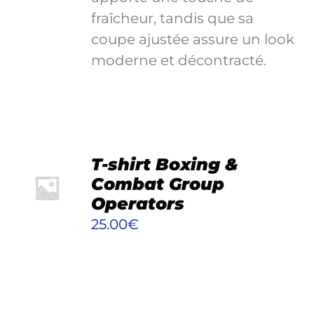
CHOISIES
fraîcheur, tandis que sa
SUR
coupe ajustée assure un look
LA
PAGE
moderne et décontracté.
DU
PRODUIT
CHOIX
T-shirt Boxing &
DES
Combat Group
OPTIONS
Operators
CE
/
PRODUIT
25.00
€
DÉTAILS
A
PLUSIEURS
VARIATIONS.
LES
OPTIONS