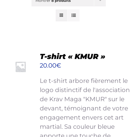
Montrer
8 produits
Blog
Shop
New
Planning & Ateliers
RECHERCHER:
CHOIX
T-shirt « KMUR »
DES
20.00
€
OPTIONS
CE
/
Mon panier
Le t-shirt arbore fièrement le
PRODUIT
DÉTAILS
A
logo distinctif de l'association
Mon compte
PLUSIEURS
de Krav Maga "KMUR" sur le
VARIATIONS.
devant, témoignant de votre
LES
engagement envers cet art
OPTIONS
PEUVENT
martial. Sa couleur bleue
ÊTRE
apporte une touche de