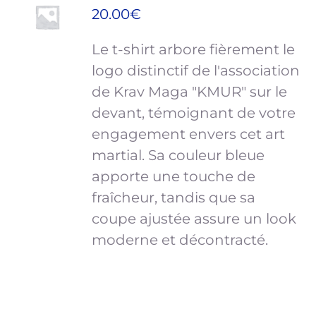
DES
CHOISIES
20.00
€
OPTIONS
SUR
CE
/
LA
Le t-shirt arbore fièrement le
PRODUIT
DÉTAILS
PAGE
A
logo distinctif de l'association
DU
PLUSIEURS
de Krav Maga "KMUR" sur le
PRODUIT
VARIATIONS.
devant, témoignant de votre
LES
engagement envers cet art
OPTIONS
PEUVENT
martial. Sa couleur bleue
ÊTRE
apporte une touche de
CHOISIES
fraîcheur, tandis que sa
SUR
coupe ajustée assure un look
LA
PAGE
moderne et décontracté.
DU
PRODUIT