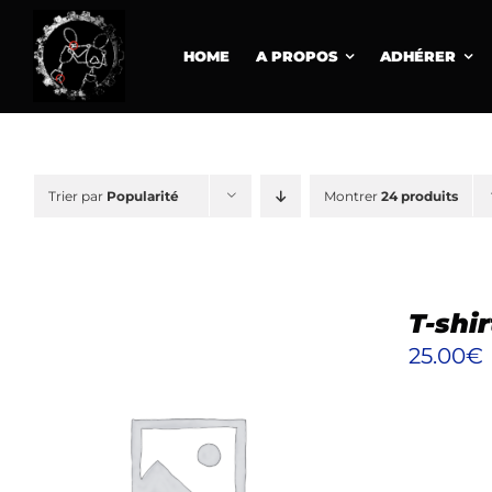
Passer
au
HOME
A PROPOS
ADHÉRER
contenu
Trier par
Popularité
Montrer
24 produits
T-shi
25.00
€
CE
CHOIX DES OPTIONS
/
PRODUIT
DÉTAILS