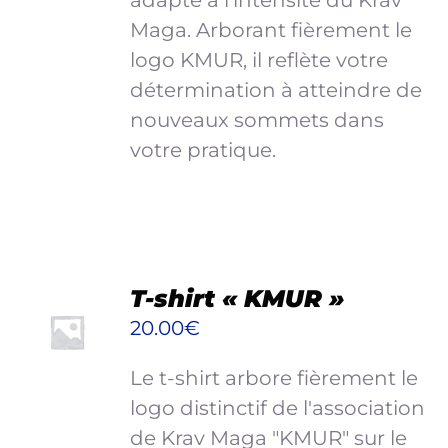
adapté à l'intensité du Krav
DU
Maga. Arborant fièrement le
PRODUIT
logo KMUR, il reflète votre
détermination à atteindre de
nouveaux sommets dans
votre pratique.
CHOIX
T-shirt « KMUR »
DES
20.00
€
OPTIONS
CE
/
Le t-shirt arbore fièrement le
PRODUIT
DÉTAILS
A
logo distinctif de l'association
PLUSIEURS
de Krav Maga "KMUR" sur le