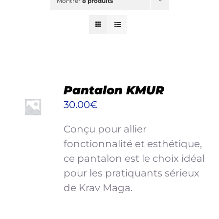
Montrer
8 produits
Blog
Shop
New
Planning & Ateliers
RECHERCHER:
CHOIX
Pantalon KMUR
DES
30.00
€
OPTIONS
CE
/
Mon panier
Conçu pour allier
PRODUIT
DÉTAILS
A
fonctionnalité et esthétique,
Mon compte
PLUSIEURS
ce pantalon est le choix idéal
VARIATIONS.
pour les pratiquants sérieux
LES
de Krav Maga.
OPTIONS
PEUVENT
ÊTRE