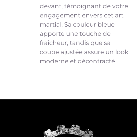
VARIATIONS.
devant, témoignant de votre
LES
engagement envers cet art
OPTIONS
PEUVENT
martial. Sa couleur bleue
ÊTRE
apporte une touche de
CHOISIES
fraîcheur, tandis que sa
SUR
coupe ajustée assure un look
LA
PAGE
moderne et décontracté.
DU
PRODUIT