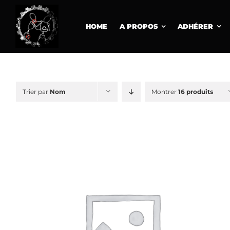
Passer
au
HOME
A PROPOS
ADHÉRER
contenu
Trier par
Nom
Montrer
16 produits