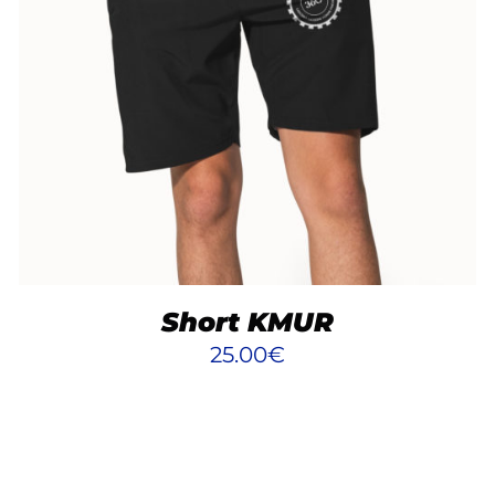
AJOUTER AU PANIER
/
DÉTAILS
Short KMUR
25.00
€