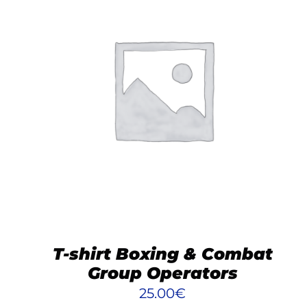
CE
CHOIX DES OPTIONS
/
DÉTAILS
PRODUIT
A
PLUSIEURS
VARIATIONS.
LES
OPTIONS
PEUVENT
ÊTRE
CHOISIES
T-shirt Boxing & Combat
SUR
LA
Group Operators
PAGE
25.00
€
DU