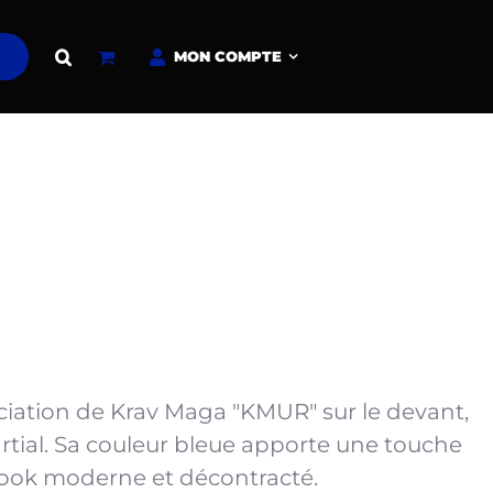
MON COMPTE
sociation de Krav Maga "KMUR" sur le devant,
tial. Sa couleur bleue apporte une touche
 look moderne et décontracté.