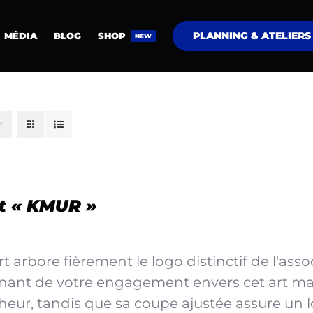
PLANNING & ATELIERS
MÉDIA
BLOG
SHOP
NEW
rt « KMUR »
irt arbore fièrement le logo distinctif de l'as
ant de votre engagement envers cet art mar
cheur, tandis que sa coupe ajustée assure un