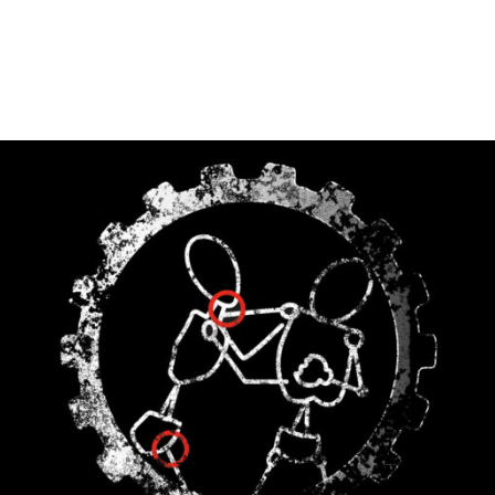
OPTIONS
PEUVENT
ÊTRE
CHOISIES
SUR
LA
PAGE
DU
PRODUIT