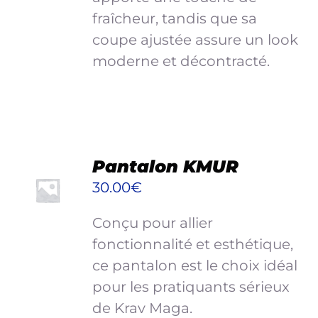
CHOISIES
fraîcheur, tandis que sa
SUR
coupe ajustée assure un look
LA
PAGE
moderne et décontracté.
DU
PRODUIT
CHOIX
Pantalon KMUR
DES
30.00
€
OPTIONS
CE
/
Conçu pour allier
PRODUIT
DÉTAILS
A
fonctionnalité et esthétique,
PLUSIEURS
ce pantalon est le choix idéal
VARIATIONS.
pour les pratiquants sérieux
LES
de Krav Maga.
OPTIONS