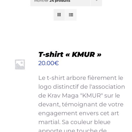
Montrer
24 produits
Blog
Shop
New
Planning & Ateliers
RECHERCHER:
CHOIX
T-shirt « KMUR »
DES
20.00
€
OPTIONS
CE
/
Mon panier
Le t-shirt arbore fièrement le
PRODUIT
DÉTAILS
A
logo distinctif de l'association
Mon compte
PLUSIEURS
de Krav Maga "KMUR" sur le
VARIATIONS.
devant, témoignant de votre
LES
engagement envers cet art
OPTIONS
PEUVENT
martial. Sa couleur bleue
ÊTRE
apporte une touche de