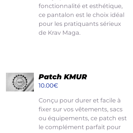
A
fonctionnalité et esthétique,
PLUSIEURS
ce pantalon est le choix idéal
VARIATIONS.
pour les pratiquants sérieux
LES
de Krav Maga.
OPTIONS
PEUVENT
ÊTRE
CHOISIES
SUR
AJOUTER
LA
Patch KMUR
AU
PAGE
PANIER
DU
10.00
€
PRODUIT
/
DÉTAILS
Conçu pour durer et facile à
fixer sur vos vêtements, sacs
ou équipements, ce patch est
le complément parfait pour