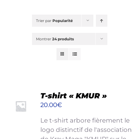
Blog
Shop
New
Trier par
Popularité
Planning & Ateliers
Montrer
24 produits
RECHERCHER:
Mon panier
CHOIX
T-shirt « KMUR »
Mon compte
DES
20.00
€
OPTIONS
CE
/
Le t-shirt arbore fièrement le
PRODUIT
DÉTAILS
A
logo distinctif de l'association
PLUSIEURS