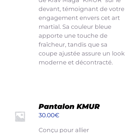
de Krav Maga "KMUR" sur le
VARIATIONS.
devant, témoignant de votre
LES
engagement envers cet art
OPTIONS
PEUVENT
martial. Sa couleur bleue
ÊTRE
apporte une touche de
CHOISIES
fraîcheur, tandis que sa
SUR
coupe ajustée assure un look
LA
PAGE
moderne et décontracté.
DU
PRODUIT
CHOIX
Pantalon KMUR
DES
30.00
€
OPTIONS
CE
/
Conçu pour allier
PRODUIT
DÉTAILS